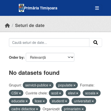
Skip to main content
Primăria Timișoara
Seturi de date
Order by
No datasets found
Grupuri:
servicii-publice
populatie
Formate:
CSV
Cuvinte cheie:
scoli
elevi
scoala
educatie
licee
studenti
universitati
cadre didactice
Organizații:
primariatm