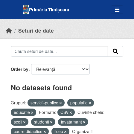
Skip to main content
Primăria Timișoara
Seturi de date
Order by
No datasets found
Grupuri:
servicii-publice
populatie
educatie
Formate:
CSV
Cuvinte cheie:
scoli
studenti
invatamant
cadre didactice
liceu
Organizații: