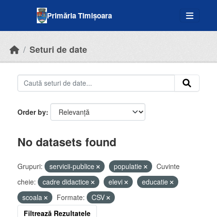
Skip to main content
Primăria Timișoara
Seturi de date
Order by
No datasets found
Grupuri:
servicii-publice
populatie
Cuvinte
cheie:
cadre didactice
elevi
educatie
scoala
Formate:
CSV
Filtrează Rezultatele