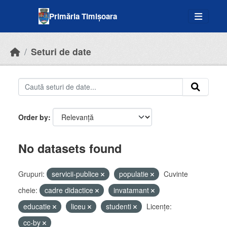
Skip to main content
Primăria Timișoara
Seturi de date
Order by
No datasets found
Grupuri:
servicii-publice
populatie
Cuvinte
cheie:
cadre didactice
invatamant
educatie
liceu
studenti
Licenţe:
cc-by