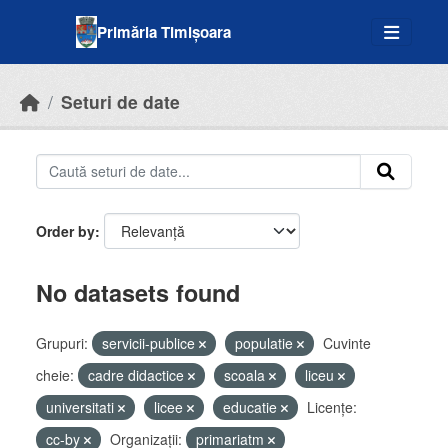
Skip to main content
Primăria Timișoara
Seturi de date
Order by
No datasets found
Grupuri:
servicii-publice
populatie
Cuvinte
cheie:
cadre didactice
scoala
liceu
universitati
licee
educatie
Licenţe:
cc-by
Organizații:
primariatm