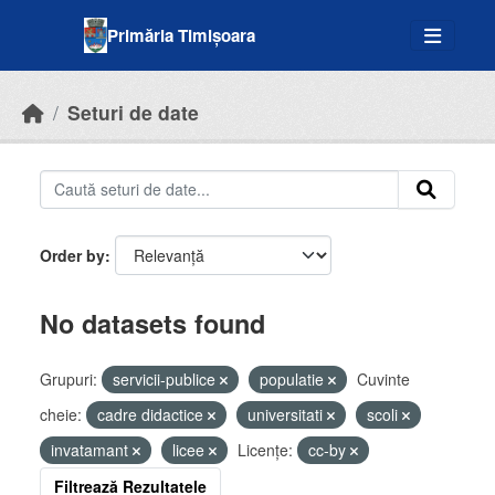
Skip to main content
Primăria Timișoara
Seturi de date
Order by
No datasets found
Grupuri:
servicii-publice
populatie
Cuvinte
cheie:
cadre didactice
universitati
scoli
invatamant
licee
Licenţe:
cc-by
Filtrează Rezultatele