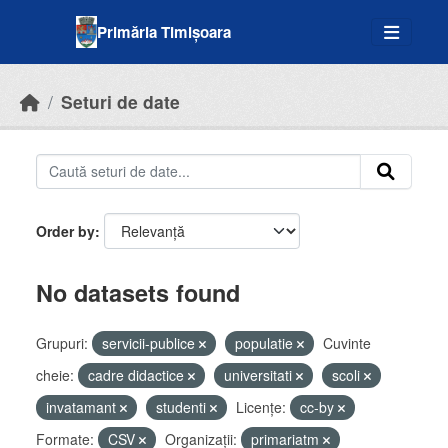
Skip to main content
Primăria Timișoara
Seturi de date
Order by
No datasets found
Grupuri:
servicii-publice
populatie
Cuvinte
cheie:
cadre didactice
universitati
scoli
invatamant
studenti
Licenţe:
cc-by
Formate:
CSV
Organizații:
primariatm