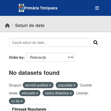
Skip to main content
Primăria Timișoara
Seturi de date
Order by
No datasets found
Grupuri:
servicii-publice
populatie
Cuvinte
cheie:
educatie
cadre didactice
Licenţe:
cc-by
Filtrează Rezultatele