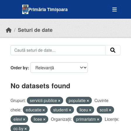
Skip to main content
Primăria Timișoara
Seturi de date
Order by
No datasets found
Grupuri:
servicii-publice
populatie
Cuvinte
cheie:
educatie
studenti
liceu
scoli
elevi
licee
Organizații:
primariatm
Licenţe:
cc-by