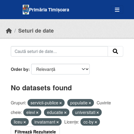
Skip to main content
Primăria Timișoara
Seturi de date
Order by
No datasets found
Grupuri:
servicii-publice
populatie
Cuvinte
cheie:
elevi
educatie
universitati
liceu
invatamant
Licenţe:
cc-by
Filtrează Rezultatele