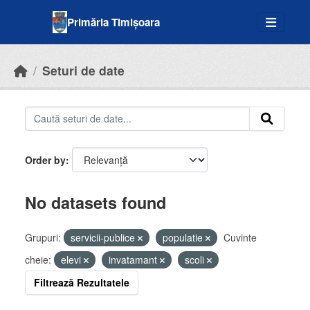
Skip to main content
Primăria Timișoara
Seturi de date
Order by
No datasets found
Grupuri:
servicii-publice
populatie
Cuvinte
cheie:
elevi
invatamant
scoli
Filtrează Rezultatele