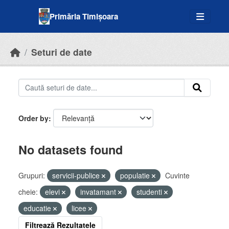
Skip to main content
Primăria Timișoara
Seturi de date
Order by
No datasets found
Grupuri:
servicii-publice
populatie
Cuvinte
cheie:
elevi
invatamant
studenti
educatie
licee
Filtrează Rezultatele