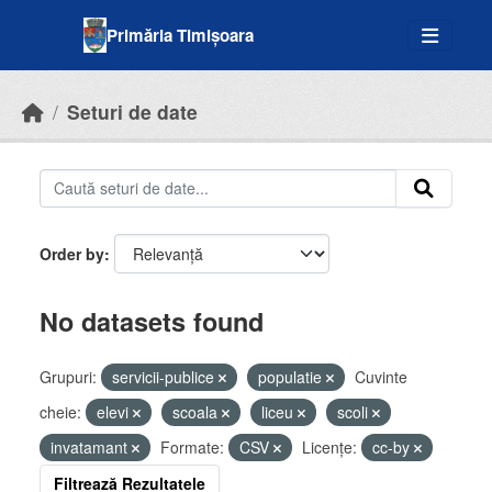
Skip to main content
Primăria Timișoara
Seturi de date
Order by
No datasets found
Grupuri:
servicii-publice
populatie
Cuvinte
cheie:
elevi
scoala
liceu
scoli
invatamant
Formate:
CSV
Licenţe:
cc-by
Filtrează Rezultatele