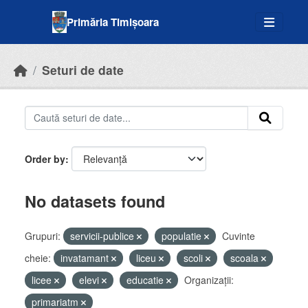
Skip to main content
Primăria Timișoara
Seturi de date
Order by
No datasets found
Grupuri:
servicii-publice
populatie
Cuvinte
cheie:
invatamant
liceu
scoli
scoala
licee
elevi
educatie
Organizații:
primariatm