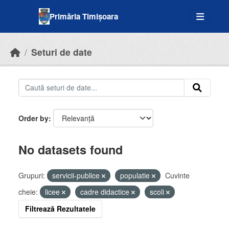
Skip to main content
Primăria Timișoara
Seturi de date
Order by
No datasets found
Grupuri:
servicii-publice
populatie
Cuvinte
cheie:
licee
cadre didactice
scoli
Filtrează Rezultatele