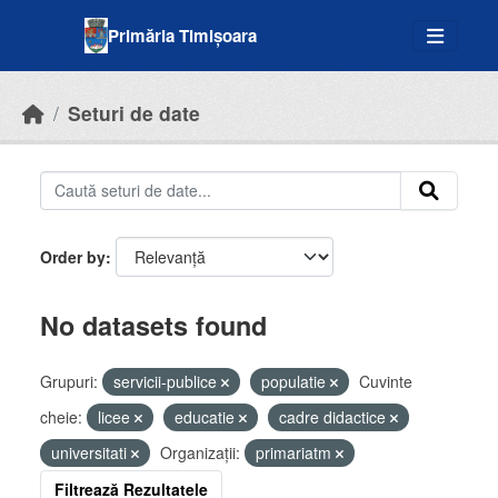
Skip to main content
Primăria Timișoara
Seturi de date
Order by
No datasets found
Grupuri:
servicii-publice
populatie
Cuvinte
cheie:
licee
educatie
cadre didactice
universitati
Organizații:
primariatm
Filtrează Rezultatele