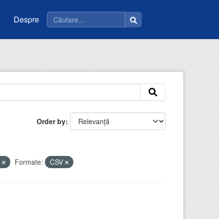
Despre
Order by
y
Formate:
CSV