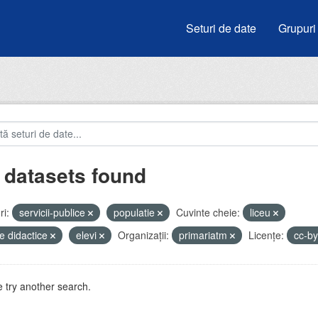
Seturi de date
Grupuri
 datasets found
i:
servicii-publice
populatie
Cuvinte cheie:
liceu
e didactice
elevi
Organizații:
primariatm
Licenţe:
cc-b
 try another search.