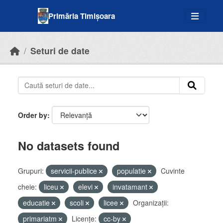
Skip to main content
Primăria Timișoara
Seturi de date
Order by
No datasets found
Grupuri:
servicii-publice
populatie
Cuvinte
cheie:
liceu
elevi
invatamant
educatie
scoli
licee
Organizații:
primariatm
Licenţe:
cc-by