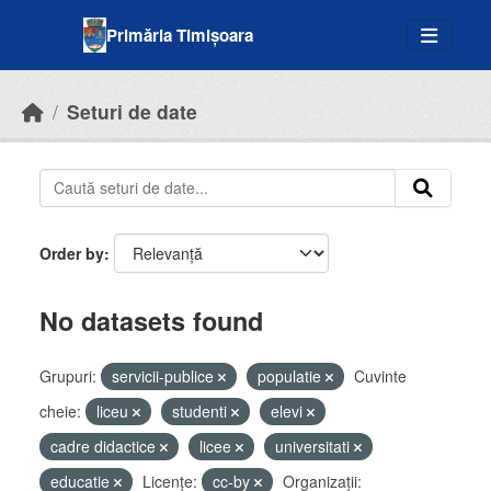
Skip to main content
Primăria Timișoara
Seturi de date
Order by
No datasets found
Grupuri:
servicii-publice
populatie
Cuvinte
cheie:
liceu
studenti
elevi
cadre didactice
licee
universitati
educatie
Licenţe:
cc-by
Organizații: