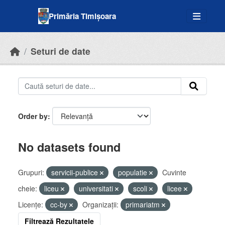
Skip to main content
Primăria Timișoara
Seturi de date
Order by
No datasets found
Grupuri:
servicii-publice
populatie
Cuvinte
cheie:
liceu
universitati
scoli
licee
Licenţe:
cc-by
Organizații:
primariatm
Filtrează Rezultatele