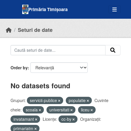
Skip to main content
Primăria Timișoara
Seturi de date
Order by
No datasets found
Grupuri:
servicii-publice
populatie
Cuvinte
cheie:
scoala
universitati
liceu
invatamant
Licenţe:
cc-by
Organizații:
primariatm