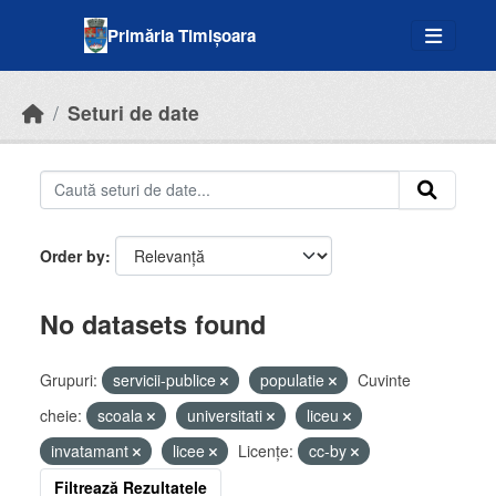
Skip to main content
Primăria Timișoara
Seturi de date
Order by
No datasets found
Grupuri:
servicii-publice
populatie
Cuvinte
cheie:
scoala
universitati
liceu
invatamant
licee
Licenţe:
cc-by
Filtrează Rezultatele