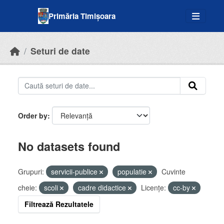
Skip to main content
Primăria Timișoara
Seturi de date
Order by
No datasets found
Grupuri:
servicii-publice
populatie
Cuvinte
cheie:
scoli
cadre didactice
Licenţe:
cc-by
Filtrează Rezultatele