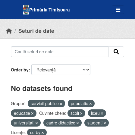
Skip to main content
Primăria Timișoara
Seturi de date
Order by
No datasets found
Grupuri:
servicii-publice
populatie
educatie
Cuvinte cheie:
scoli
liceu
universitati
cadre didactice
studenti
Licenţe:
cc-by