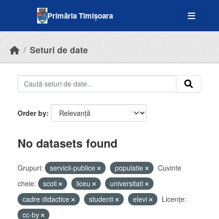
Skip to main content
Primăria Timișoara
Seturi de date
Order by
No datasets found
Grupuri:
servicii-publice
populatie
Cuvinte
cheie:
scoli
liceu
universitati
cadre didactice
studenti
elevi
Licenţe:
cc-by