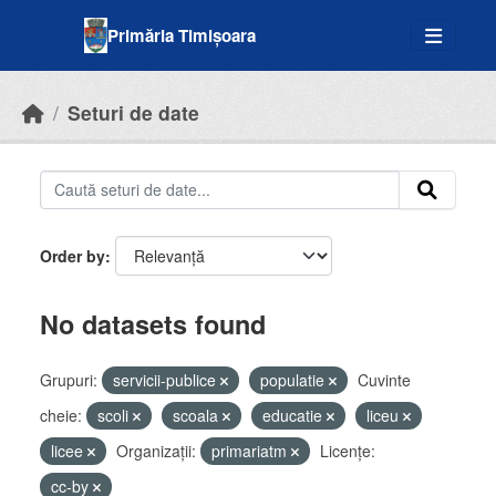
Skip to main content
Primăria Timișoara
Seturi de date
Order by
No datasets found
Grupuri:
servicii-publice
populatie
Cuvinte
cheie:
scoli
scoala
educatie
liceu
licee
Organizații:
primariatm
Licenţe:
cc-by