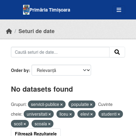
Skip to main content
Primăria Timișoara
Seturi de date
Order by
No datasets found
Grupuri:
servicii-publice
populatie
Cuvinte
cheie:
universitati
liceu
elevi
studenti
scoli
scoala
Filtrează Rezultatele