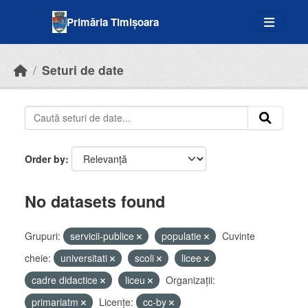
Skip to main content
Primăria Timișoara
Seturi de date
Order by
No datasets found
Grupuri:
servicii-publice
populatie
Cuvinte
cheie:
universitati
scoli
licee
cadre didactice
liceu
Organizații:
primariatm
Licenţe:
cc-by