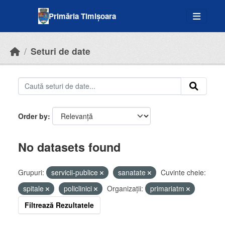
Skip to main content
Primăria Timișoara
Seturi de date
Order by
No datasets found
Grupuri:
servicii-publice
sanatate
Cuvinte cheie:
spitale
policlinici
Organizații:
primariatm
Filtrează Rezultatele