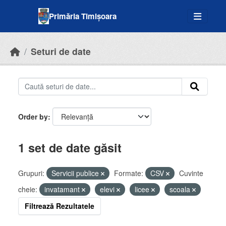
Skip to main content
Primăria Timișoara
Seturi de date
Order by
1 set de date găsit
Grupuri:
Servicii publice
Formate:
CSV
Cuvinte
cheie:
invatamant
elevi
licee
scoala
Filtrează Rezultatele