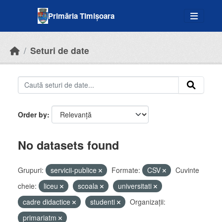
Skip to main content
Primăria Timișoara
Seturi de date
Order by
No datasets found
Grupuri:
servicii-publice
Formate:
CSV
Cuvinte
cheie:
liceu
scoala
universitati
cadre didactice
studenti
Organizații:
primariatm