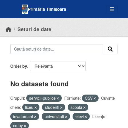
Skip to main content
Primăria Timișoara
Seturi de date
Order by
No datasets found
Grupuri:
servicii-publice
Formate:
CSV
Cuvinte
cheie:
liceu
studenti
scoala
invatamant
universitati
elevi
Licenţe:
cc-by