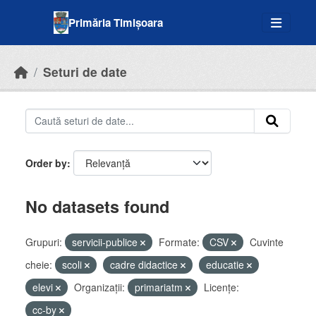
Skip to main content
Primăria Timișoara
Seturi de date
Order by
No datasets found
Grupuri:
servicii-publice
Formate:
CSV
Cuvinte
cheie:
scoli
cadre didactice
educatie
elevi
Organizații:
primariatm
Licenţe:
cc-by