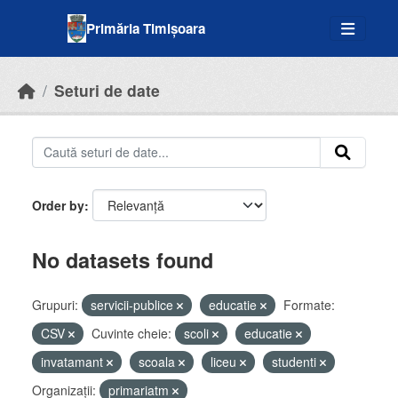
Skip to main content
Primăria Timișoara
Seturi de date
Order by
No datasets found
Grupuri:
servicii-publice
educatie
Formate:
CSV
Cuvinte cheie:
scoli
educatie
invatamant
scoala
liceu
studenti
Organizații:
primariatm