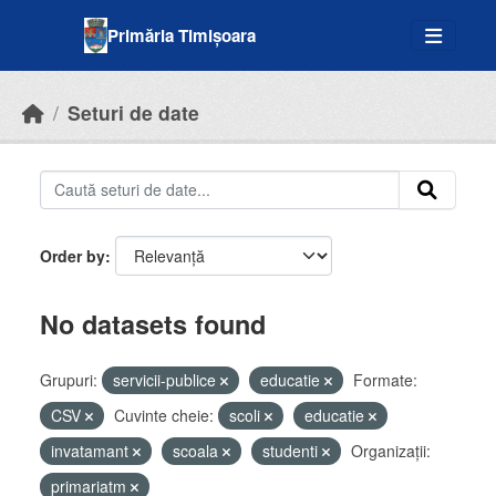
Skip to main content
Primăria Timișoara
Seturi de date
Order by
No datasets found
Grupuri:
servicii-publice
educatie
Formate:
CSV
Cuvinte cheie:
scoli
educatie
invatamant
scoala
studenti
Organizații:
primariatm