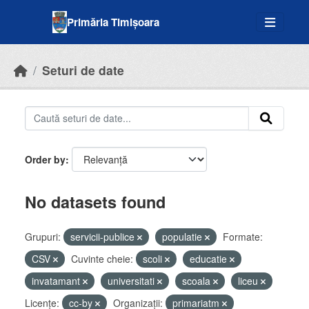
Skip to main content
Primăria Timișoara
Seturi de date
Order by
No datasets found
Grupuri:
servicii-publice
populatie
Formate:
CSV
Cuvinte cheie:
scoli
educatie
invatamant
universitati
scoala
liceu
Licenţe:
cc-by
Organizații:
primariatm