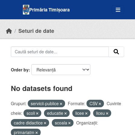
Skip to main content
Primăria Timișoara
Seturi de date
Order by
No datasets found
Grupuri:
servicii-publice
Formate:
CSV
Cuvinte
cheie:
scoli
educatie
licee
liceu
cadre didactice
scoala
Organizații:
primariatm