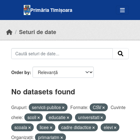
Skip to main content
Primăria Timișoara
Seturi de date
Order by
No datasets found
Grupuri:
servicii-publice
Formate:
CSV
Cuvinte
cheie:
scoli
educatie
universitati
scoala
licee
cadre didactice
elevi
Organizații:
primariatm