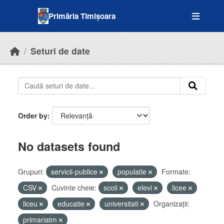
Skip to main content
Primăria Timișoara
Seturi de date
Order by
No datasets found
Grupuri:
servicii-publice
populatie
Formate:
CSV
Cuvinte cheie:
scoli
elevi
licee
liceu
educatie
universitati
Organizații:
primariatm