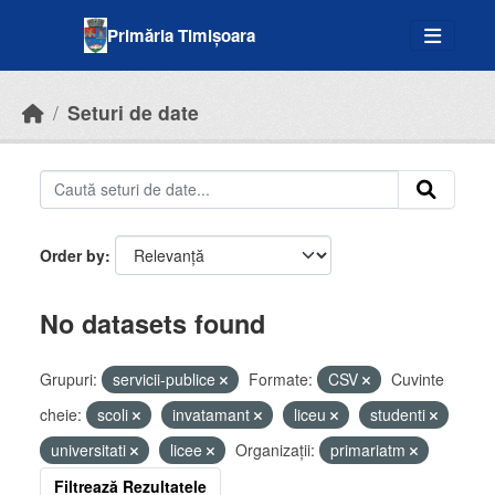
Skip to main content
Primăria Timișoara
Seturi de date
Order by
No datasets found
Grupuri:
servicii-publice
Formate:
CSV
Cuvinte
cheie:
scoli
invatamant
liceu
studenti
universitati
licee
Organizații:
primariatm
Filtrează Rezultatele