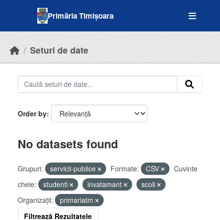
Skip to main content
Primăria Timișoara
Seturi de date
Order by
No datasets found
Grupuri:
servicii-publice
Formate:
CSV
Cuvinte
cheie:
studenti
invatamant
scoli
Organizații:
primariatm
Filtrează Rezultatele