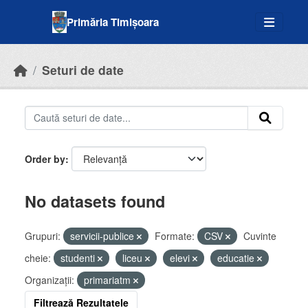
Skip to main content
Primăria Timișoara
Seturi de date
Order by
No datasets found
Grupuri:
servicii-publice
Formate:
CSV
Cuvinte
cheie:
studenti
liceu
elevi
educatie
Organizații:
primariatm
Filtrează Rezultatele