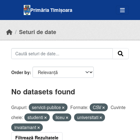
Skip to main content
Primăria Timișoara
Seturi de date
Order by
No datasets found
Grupuri:
servicii-publice
Formate:
CSV
Cuvinte
cheie:
studenti
liceu
universitati
invatamant
Filtrează Rezultatele