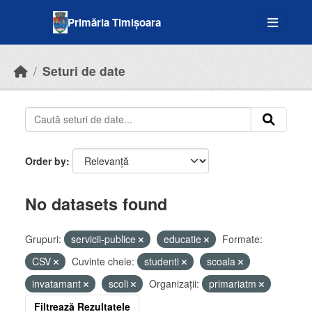
Skip to main content
Primăria Timișoara
Seturi de date
Order by
No datasets found
Grupuri:
servicii-publice
educatie
Formate:
CSV
Cuvinte cheie:
studenti
scoala
invatamant
scoli
Organizații:
primariatm
Filtrează Rezultatele