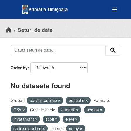
Skip to main content
Primăria Timișoara
Seturi de date
Order by
No datasets found
Grupuri:
servicii-publice
educatie
Formate:
CSV
Cuvinte cheie:
studenti
scoala
invatamant
scoli
elevi
cadre didactice
Licenţe:
cc-by