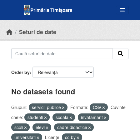
Skip to main content
Primăria Timișoara
Seturi de date
Order by
No datasets found
Grupuri:
servicii-publice
Formate:
CSV
Cuvinte
cheie:
studenti
scoala
invatamant
scoli
elevi
cadre didactice
universitati
Licenţe:
cc-by