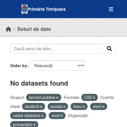
Skip to main content
Primăria Timișoara
Seturi de date
Order by
No datasets found
Grupuri:
servicii-publice
Formate:
CSV
Cuvinte
cheie:
studenti
scoala
liceu
elevi
cadre didactice
scoli
Organizații:
primariatm