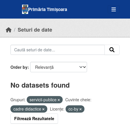
Skip to main content
Primăria Timișoara
Seturi de date
Order by
No datasets found
Grupuri:
servicii-publice
Cuvinte cheie:
cadre didactice
Licenţe:
cc-by
Filtrează Rezultatele