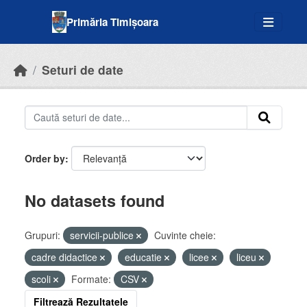
Skip to main content
Primăria Timișoara
Seturi de date
Order by
No datasets found
Grupuri:
servicii-publice
Cuvinte cheie:
cadre didactice
educatie
licee
liceu
scoli
Formate:
CSV
Filtrează Rezultatele