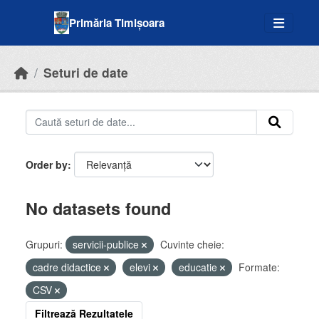
Skip to main content
Primăria Timișoara
Seturi de date
Order by
No datasets found
Grupuri:
servicii-publice
Cuvinte cheie:
cadre didactice
elevi
educatie
Formate:
CSV
Filtrează Rezultatele